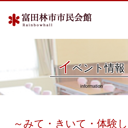
イ
ベント情報
information
～みて・きいて・体験し