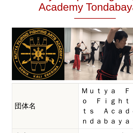
Academy Tondabay
Ｍｕｔｙａ Ｆ
ｏ Ｆｉｇｈｔ
団体名
ｔｓ Ａｃａｄ
ｎｄａｂａｙａ