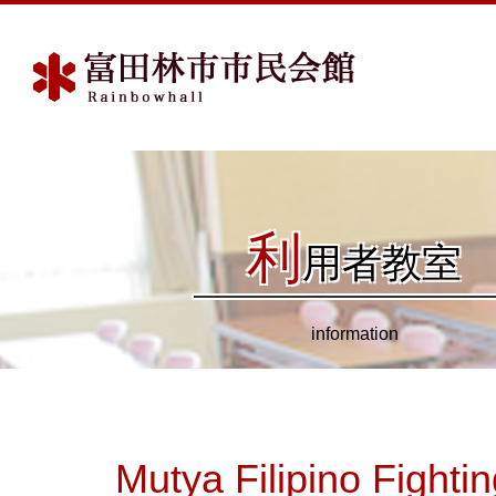
利
用者教室
information
Mutya Filipino Fightin