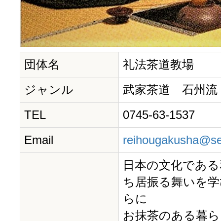
団体名
礼法茶道教場
ジャンル
武家茶道 石州流
TEL
0745-63-1537
Email
reihougakusha@sepi
日本の文化である
ち居振る舞いを学
らに
お抹茶のある暮ら